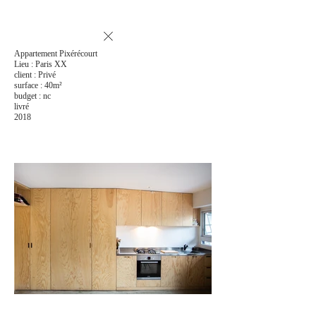
Appartement Pixérécourt
Lieu : Paris XX
client : Privé
surface : 40m²
budget : nc
livré
2018